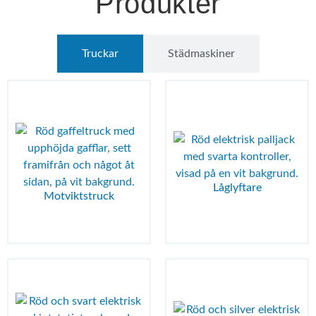
Produkter
Truckar
Städmaskiner
Låglyftare
Motviktstruck