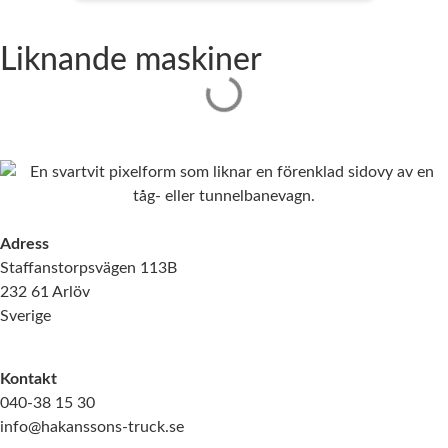
Försäljning
Liknande maskiner
040-38 15 33
patrik@hakanssons-truck.se
Adress
Staffanstorpsvägen 113B
232 61 Arlöv
Sverige
Kontakt
040-38 15 30
info@hakanssons-truck.se