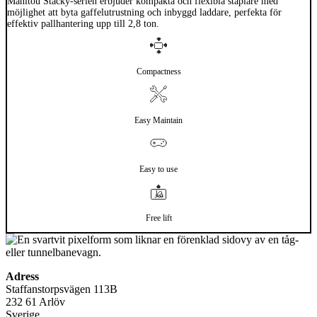
Manitou Stacky-serien erbjuder kompakta och flexibla staplare med
möjlighet att byta gaffelutrustning och inbyggd laddare, perfekta för
effektiv pallhantering upp till 2,8 ton.
Compactness
Easy Maintain
Easy to use
Free lift
Adress
Staffanstorpsvägen 113B
232 61 Arlöv
Sverige