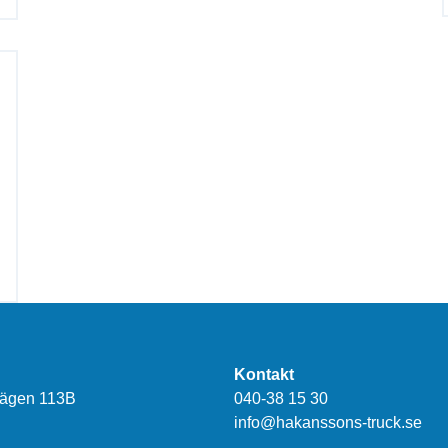
Kontakt
vägen 113B
040-38 15 30
info@hakanssons-truck.se