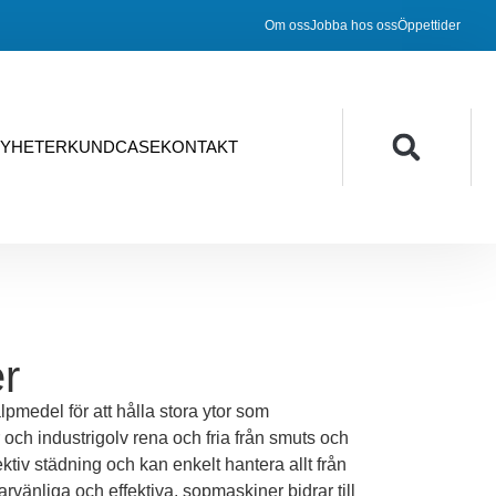
Om oss
Jobba hos oss
Öppettider
YHETER
KUNDCASE
KONTAKT
r
lpmedel för att hålla stora ytor som
 och industrigolv rena och fria från smuts och
ktiv städning och kan enkelt hantera allt från
arvänliga och effektiva, sopmaskiner bidrar till